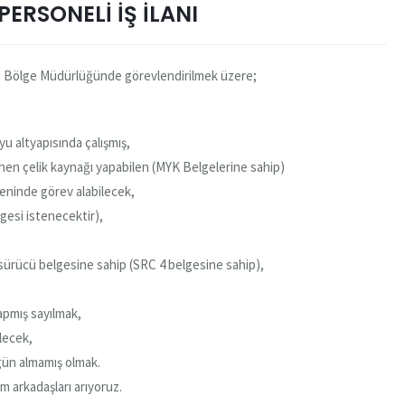
PERSONELİ İŞ İLANI
i Bölge Müdürlüğünde görevlendirilmek üzere;
u altyapısında çalışmış,
ihen çelik kaynağı yapabilen (MYK Belgelerine sahip)
üzeninde görev alabilecek,
gesi istenecektir),
fı sürücü belgesine sahip (SRC 4 belgesine sahip),
apmış sayılmak,
lecek,
 gün almamış olmak.
m arkadaşları arıyoruz.