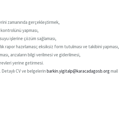
şlerini zamanında gerçekleştirmek,
ve kontrolünü yapması,
suyu işlerine çözüm sağlaması,
, aylık rapor hazırlaması; eksiksiz form tutulması ve takibini yapması,
ası, arızaların bilgi verilmesi ve giderilmesi,
evleri yerine getirmesi.
. Detaylı CV ve belgelerin
barkin.yigitalp@karacadagosb.org
mail