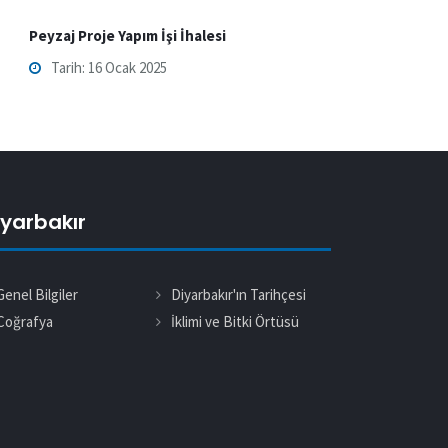
Peyzaj Proje Yapım İşi İhalesi
Tarih: 16 Ocak 2025
iyarbakır
Genel Bilgiler
Diyarbakır'ın Tarihçesi
Coğrafya
İklimi ve Bitki Örtüsü