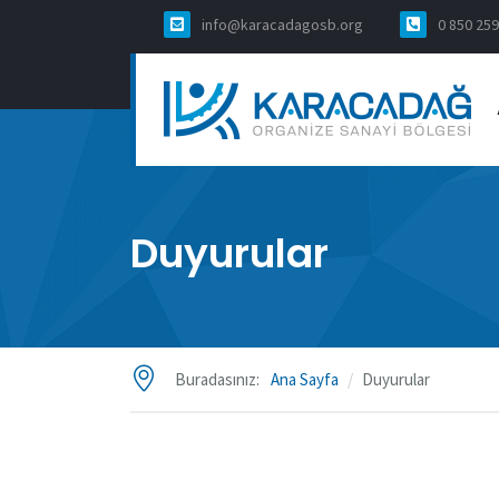
info@karacadagosb.org
0 850 259
Duyurular
Buradasınız:
Ana Sayfa
Duyurular