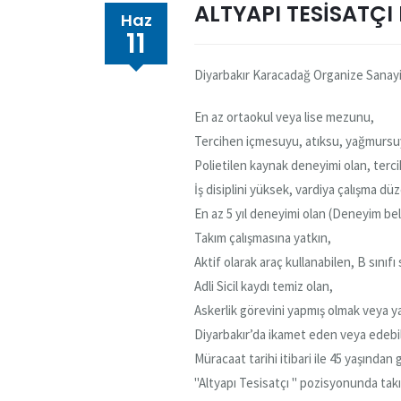
ALTYAPI TESİSATÇI 
Haz
11
Diyarbakır Karacadağ Organize Sanay
En az ortaokul veya lise mezunu,
Tercihen içmesuyu, atıksu, yağmursuy
Polietilen kaynak deneyimi olan, terc
İş disiplini yüksek, vardiya çalışma d
En az 5 yıl deneyimi olan (Deneyim bel
Takım çalışmasına yatkın,
Aktif olarak araç kullanabilen, B sını
Adli Sicil kaydı temiz olan,
Askerlik görevini yapmış olmak veya y
Diyarbakır’da ikamet eden veya edebi
Müracaat tarihi itibari ile 45 yaşından
"Altyapı Tesisatçı " pozisyonunda takı