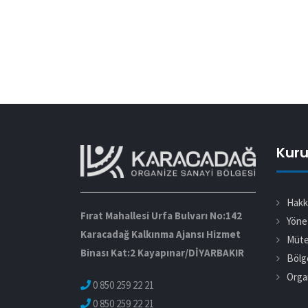
Kur
Hakk
Fırat Mahallesi Urfa Bulvarı No:142
Yöne
Karacadağ Kalkınma Ajansı Hizmet
Müte
Binası Kat:2 Kayapınar/DİYARBAKIR
Bölg
Orga
0 850 259 22 21
0 850 259 22 21