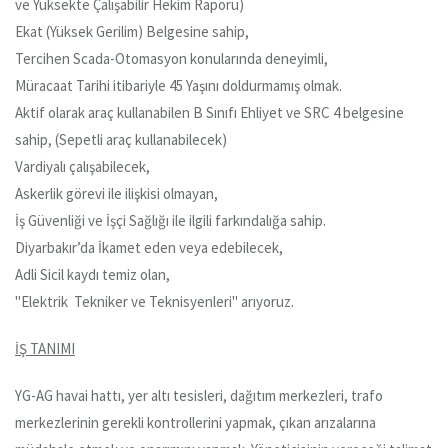
ve Yüksekte Çalışabilir Hekim Raporu)
Ekat (Yüksek Gerilim) Belgesine sahip,
Tercihen Scada-Otomasyon konularında deneyimli,
Müracaat Tarihi itibariyle 45 Yaşını doldurmamış olmak.
Aktif olarak araç kullanabilen B Sınıfı Ehliyet ve SRC 4 belgesine
sahip, (Sepetli araç kullanabilecek)
Vardiyalı çalışabilecek,
Askerlik görevi ile ilişkisi olmayan,
İş Güvenliği ve İşçi Sağlığı ile ilgili farkındalığa sahip.
Diyarbakır’da İkamet eden veya edebilecek,
Adli Sicil kaydı temiz olan,
"Elektrik Tekniker ve Teknisyenleri" arıyoruz.
İŞ TANIMI
YG-AG havai hattı, yer altı tesisleri, dağıtım merkezleri, trafo
merkezlerinin gerekli kontrollerini yapmak, çıkan arızalarına