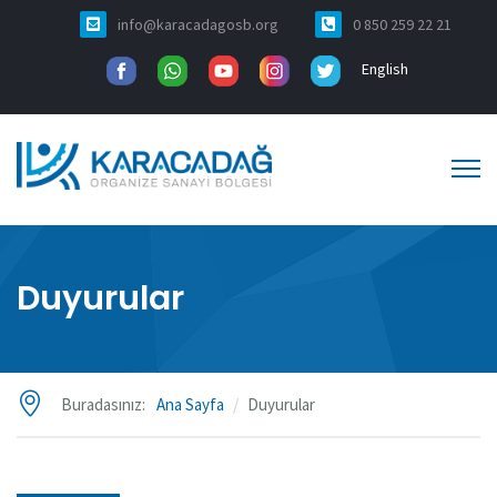
info@karacadagosb.org
0 850 259 22 21
English
Duyurular
Buradasınız:
Ana Sayfa
Duyurular